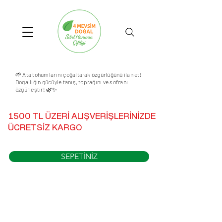
🌱 Ata tohumlarını çoğaltarak özgürlüğünü ilan et!
Doğallığın gücüyle tanış, toprağını ve sofranı
özgürleştir! 🌿✨
1500 TL ÜZERİ ALIŞVERİŞLERİNİZDE
ÜCRETSİZ KARGO
SEPETİNİZ