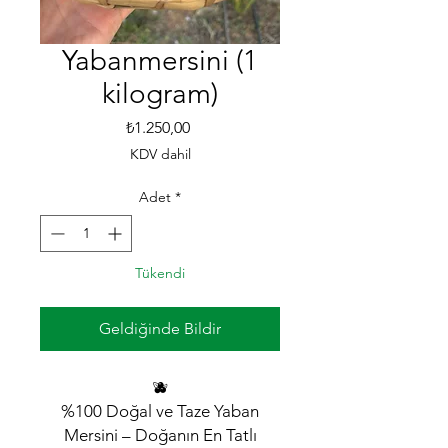
Yabanmersini (1
kilogram)
Fiyat
₺1.250,00
KDV dahil
Adet
*
Tükendi
Geldiğinde Bildir
🫐
%100 Doğal ve Taze Yaban
Mersini – Doğanın En Tatlı