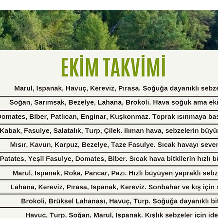
Protein & Fiber
 Sourced Ingredients
 Made to Order
icial Flavors