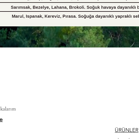
ant Based
ikalarım
e
ÜRÜNLER