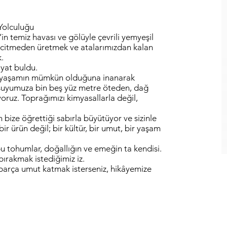
 Yolculuğu
’in temiz havası ve gölüyle çevrili yemyeşil
ncitmeden üretmek ve atalarımızdan kalan
.
ayat buldu.
ir yaşamın mümkün olduğuna inanarak
, suyumuza bin beş yüz metre öteden, dağ
oruz. Toprağımızı kimyasallarla değil,
bize öğrettiği sabırla büyütüyor ve sizinle
 ürün değil; bir kültür, bir umut, bir yaşam
bu tohumlar, doğallığın ve emeğin ta kendisi.
bırakmak istediğimiz iz.
r parça umut katmak isterseniz, hikâyemize