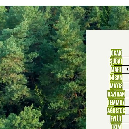
Rich in 
Locally
Freshly
No Artif