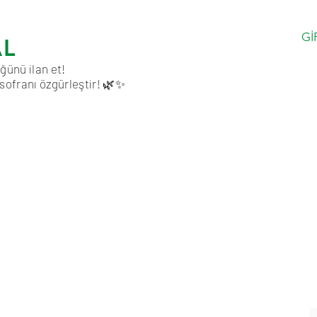
Gİ
AL
ğünü ilan et!
 sofranı özgürleştir! 🌿✨
a