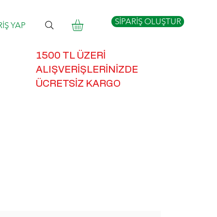
SİPARİŞ OLUŞTUR
RİŞ YAP
1500 TL ÜZERİ
ALIŞVERİŞLERİNİZDE
ÜCRETSİZ KARGO