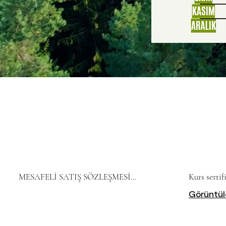
100% Pl
MESAFELİ SATIŞ SÖZLEŞMESİ

Kurs sertif
Görüntül
İşbu Mesafeli Satış Sözleşmesi (“Sözleşme”); 4 
Mevsim Doğal (“Satıcı”) ile 