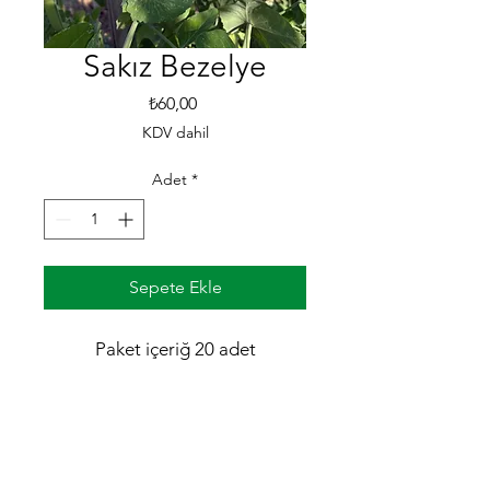
Sakız Bezelye
Fiyat
₺60,00
KDV dahil
Adet
*
Sepete Ekle
Paket içeriğ 20 adet