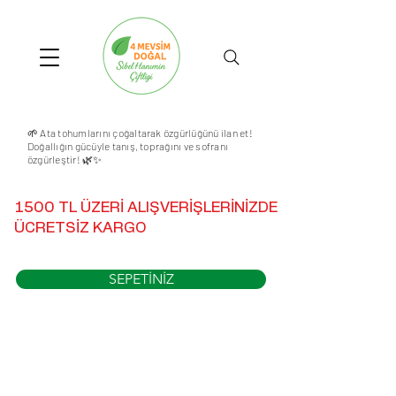
🌱 Ata tohumlarını çoğaltarak özgürlüğünü ilan et!
Doğallığın gücüyle tanış, toprağını ve sofranı
özgürleştir! 🌿✨
1500 TL ÜZERİ ALIŞVERİŞLERİNİZDE
ÜCRETSİZ KARGO
SEPETİNİZ