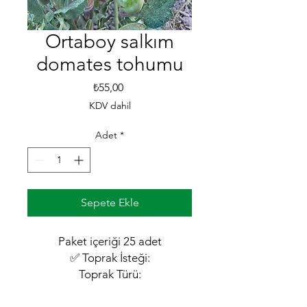
Ortaboy salkım
domates tohumu
Fiyat
₺55,00
KDV dahil
Adet
*
Sepete Ekle
Paket içeriği 25 adet
✅ Toprak İsteği:
Toprak Türü:
Organik madde açısından