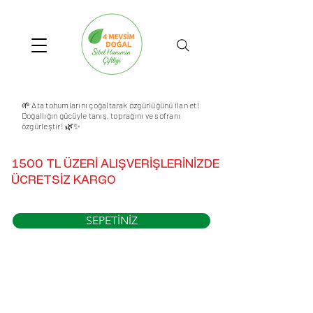
🌱 Ata tohumlarını çoğaltarak özgürlüğünü ilan et!
Doğallığın gücüyle tanış, toprağını ve sofranı
özgürleştir! 🌿✨
1500 TL ÜZERİ ALIŞVERİŞLERİNİZDE
ÜCRETSİZ KARGO
SEPETİNİZ