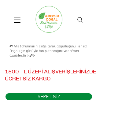
🌱 Ata tohumlarını çoğaltarak özgürlüğünü ilan et!
Doğallığın gücüyle tanış, toprağını ve sofranı
özgürleştir! 🌿✨
1500 TL ÜZERİ ALIŞVERİŞLERİNİZDE
ÜCRETSİZ KARGO
SEPETİNİZ