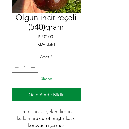
Olgun incir reçeli
(540)gram
Fiyat
₺200,00
KDV dahil
Adet
*
Tükendi
Geldiğinde Bildir
İncir pancar şekeri limon
kullanılarak üretilmiştir katkı
koruyucu içermez