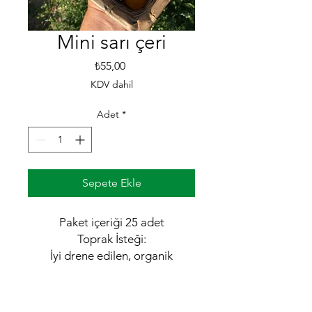
Mini sarı çeri
Fiyat
₺55,00
KDV dahil
Adet
*
Sepete Ekle
Paket içeriği 25 adet
Toprak İsteği:
İyi drene edilen, organik
maddece zengin, hafif kumlu
veya tınlı topraklar tercih edilir.
pH: Hafif asidik ile nötr arası (6.0