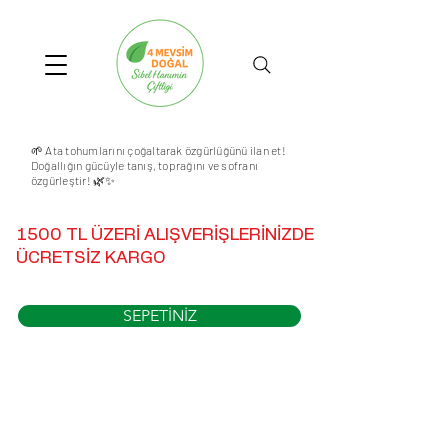
🌱 Ata tohumlarını çoğaltarak özgürlüğünü ilan et!
Doğallığın gücüyle tanış, toprağını ve sofranı
özgürleştir! 🌿✨
1500 TL ÜZERİ ALIŞVERİŞLERİNİZDE
ÜCRETSİZ KARGO
SEPETİNİZ